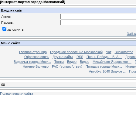
[
Интернет-портал города Московский
]
Вход на сайт
Логин:
Пароль:
запомнить
Забыл
Меню сайта
Главная страница
Городское поселение Московский
Чат
Знакомства
Обратная связь
Друзья сайта
RSS
Песнь Победы - В. А....
Дерев
Видеочат города Моск...
Тесты
Видео
Видео
Михайлово-Ярцевское ...
Нижнее Валуево
FAQ (вопрос/ответ)
Погода в городе Моск...
Интерн
Автобус 1040 Видное ...
Прои
00
Полная версия сайта