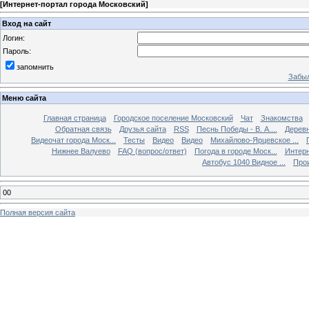
[
Интернет-портал города Московский
]
Вход на сайт
Логин:
Пароль:
запомнить
Забыл
Меню сайта
Главная страница
Городское поселение Московский
Чат
Знакомства
Обратная связь
Друзья сайта
RSS
Песнь Победы - В. А....
Дерев
Видеочат города Моск...
Тесты
Видео
Видео
Михайлово-Ярцевское ...
Нижнее Валуево
FAQ (вопрос/ответ)
Погода в городе Моск...
Интерн
Автобус 1040 Видное ...
Прои
00
Полная версия сайта