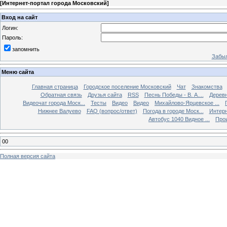
[
Интернет-портал города Московский
]
Вход на сайт
Логин:
Пароль:
запомнить
Забыл
Меню сайта
Главная страница
Городское поселение Московский
Чат
Знакомства
Обратная связь
Друзья сайта
RSS
Песнь Победы - В. А....
Дерев
Видеочат города Моск...
Тесты
Видео
Видео
Михайлово-Ярцевское ...
Нижнее Валуево
FAQ (вопрос/ответ)
Погода в городе Моск...
Интерн
Автобус 1040 Видное ...
Прои
00
Полная версия сайта