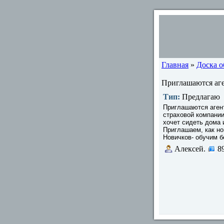
Главная
»
Доска 
Приглашаются аге
Тип:
Предлагаю
Приглашаются агент
страховой компании
хочет сидеть дома 
Приглашаем, как но
Новичков- обучим б
Алексей.
8