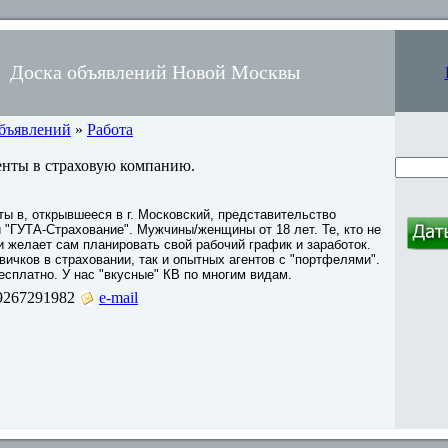
Доска объявлений Новой Москвы
объявлений
»
Работа
нты в страховую компанию.
ы в, открывшееся в г. Московский, представительство
 "ГУТА-Страхование". Мужчины/женщины от 18 лет. Те, кто не
и желает сам планировать свой рабочий график и заработок.
вичков в страховании, так и опытных агентов с "портфелями".
есплатно. У нас "вкусные" КВ по многим видам.
9267291982
e-mail