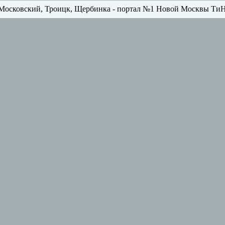
Московский, Троицк, Щербинка - портал №1 Новой Москвы Ти