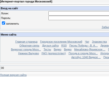
[
Интернет-портал города Московский
]
Вход на сайт
Логин:
Пароль:
запомнить
Забыл
Меню сайта
Главная страница
Городское поселение Московский
Чат
Знакомства
Обратная связь
Друзья сайта
RSS
Песнь Победы - В. А....
Дерев
Видеочат города Моск...
Тесты
Видео
Видео
Михайлово-Ярцевское ...
Нижнее Валуево
FAQ (вопрос/ответ)
Погода в городе Моск...
Интерн
Автобус 1040 Видное ...
Прои
00
Полная версия сайта