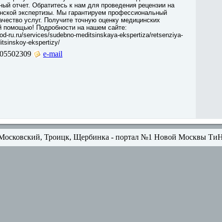
ый отчет. Обратитесь к нам для проведения рецензии на
нской экспертизы. Мы гарантируем профессиональный
ачество услуг. Получите точную оценку медицинских
й помощью! Подробности на нашем сайте:
dod-ru.ru/services/sudebno-meditsinskaya-ekspertiza/retsenziya-
tsinskoy-ekspertizy/
05502309
e-mail
Московский, Троицк, Щербинка - портал №1 Новой Москвы Ти