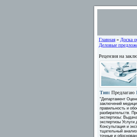
Главная
»
Доска 
Деловые предлож
Рецензия на закл
Тип:
Предлагаю
"Департамент Оцено
заключений медицин
правильность и об
разбирательств. П
экспертизы: Выдач
экспертизы Услуги
Консультация и эк
тщательный анализ
точные и обоснован