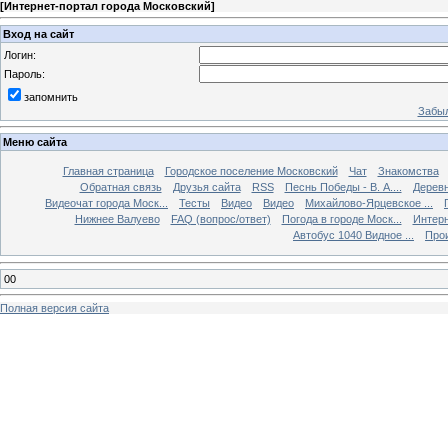
[
Интернет-портал города Московский
]
Вход на сайт
Логин:
Пароль:
запомнить
Забыл
Меню сайта
Главная страница
Городское поселение Московский
Чат
Знакомства
Обратная связь
Друзья сайта
RSS
Песнь Победы - В. А....
Дерев
Видеочат города Моск...
Тесты
Видео
Видео
Михайлово-Ярцевское ...
Нижнее Валуево
FAQ (вопрос/ответ)
Погода в городе Моск...
Интерн
Автобус 1040 Видное ...
Прои
00
Полная версия сайта