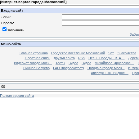
[
Интернет-портал города Московский
]
Вход на сайт
Логин:
Пароль:
запомнить
Забыл
Меню сайта
Главная страница
Городское поселение Московский
Чат
Знакомства
Обратная связь
Друзья сайта
RSS
Песнь Победы - В. А....
Дерев
Видеочат города Моск...
Тесты
Видео
Видео
Михайлово-Ярцевское ...
Нижнее Валуево
FAQ (вопрос/ответ)
Погода в городе Моск...
Интерн
Автобус 1040 Видное ...
Прои
00
Полная версия сайта