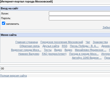
[
Интернет-портал города Московский
]
Вход на сайт
Логин:
Пароль:
запомнить
Забыл
Меню сайта
Главная страница
Городское поселение Московский
Чат
Знакомства
Обратная связь
Друзья сайта
RSS
Песнь Победы - В. А....
Дерев
Видеочат города Моск...
Тесты
Видео
Видео
Михайлово-Ярцевское ...
Нижнее Валуево
FAQ (вопрос/ответ)
Погода в городе Моск...
Интерн
Автобус 1040 Видное ...
Прои
00
Полная версия сайта