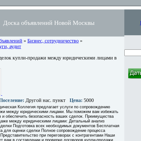
Доска объявлений Новой Москвы
объявлений
»
Бизнес, сотрудничество
»
ги, аудит
делок купли-продажи между юридическими лицами в
Поселение:
Другой нас. пункт
Цена:
5000
ическая Коллегия предлагает услуги по сопровождению
ажи между юридическими лицами. Мы поможем вам избежать
в и обеспечить безопасность ваших сделок. Преимущества
одаже между юридическими лицами: Детальный анализ
сделки Подготовка всех необходимых документов Бесплатная
та для оценки сделки Полное сопровождение процесса
Представительство при переговорах с контрагентами Наши
т вам в составлении и проверке договоров купли-продажи,