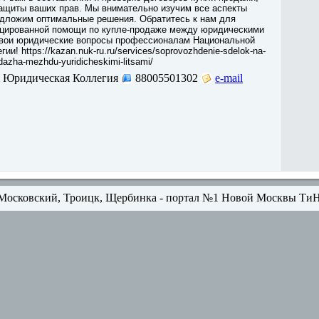
ащиты ваших прав. Мы внимательно изучим все аспекты
едложим оптимальные решения. Обратитесь к нам для
цированной помощи по купле-продаже между юридическими
свои юридические вопросы профессионалам Национальной
и! https://kazan.nuk-ru.ru/services/soprovozhdenie-sdelok-na-
prodazha-mezhdu-yuridicheskimi-litsami/
 Юридическая Коллегия
88005501302
e-mail
Московский, Троицк, Щербинка - портал №1 Новой Москвы Ти