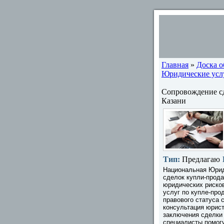
Главная
»
Доска 
Юридические услу
Сопровождение с
Казани
Тип:
Предлагаю
Национальная Юрид
сделок купли-прод
юридических риско
услуг по купле-пр
правового статуса 
консультация юрис
заключения сделки 
специалисты помогу