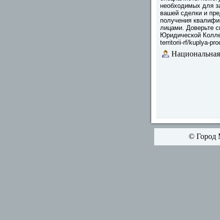
необходимых для з
вашей сделки и пр
получения квалифи
лицами. Доверьте 
Юридической Коллеги
territorii-rf/kuplya-
Национальная
© Город 