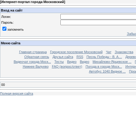
[
Интернет-портал города Московский
]
Вход на сайт
Логин:
Пароль:
запомнить
Забыл
Меню сайта
Главная страница
Городское поселение Московский
Чат
Знакомства
Обратная связь
Друзья сайта
RSS
Песнь Победы - В. А....
Дерев
Видеочат города Моск...
Тесты
Видео
Видео
Михайлово-Ярцевское ...
Нижнее Валуево
FAQ (вопрос/ответ)
Погода в городе Моск...
Интерн
Автобус 1040 Видное ...
Прои
00
Полная версия сайта