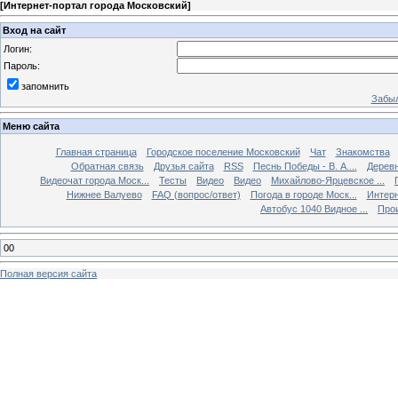
[
Интернет-портал города Московский
]
Вход на сайт
Логин:
Пароль:
запомнить
Забыл
Меню сайта
Главная страница
Городское поселение Московский
Чат
Знакомства
Обратная связь
Друзья сайта
RSS
Песнь Победы - В. А....
Дерев
Видеочат города Моск...
Тесты
Видео
Видео
Михайлово-Ярцевское ...
Нижнее Валуево
FAQ (вопрос/ответ)
Погода в городе Моск...
Интерн
Автобус 1040 Видное ...
Прои
00
Полная версия сайта