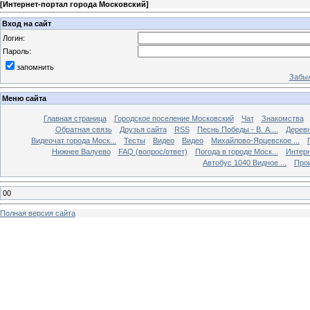
[
Интернет-портал города Московский
]
Вход на сайт
Логин:
Пароль:
запомнить
Забыл
Меню сайта
Главная страница
Городское поселение Московский
Чат
Знакомства
Обратная связь
Друзья сайта
RSS
Песнь Победы - В. А....
Дерев
Видеочат города Моск...
Тесты
Видео
Видео
Михайлово-Ярцевское ...
Нижнее Валуево
FAQ (вопрос/ответ)
Погода в городе Моск...
Интерн
Автобус 1040 Видное ...
Прои
00
Полная версия сайта