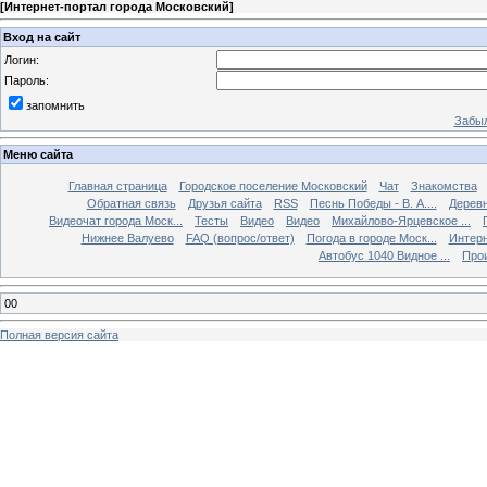
[
Интернет-портал города Московский
]
Вход на сайт
Логин:
Пароль:
запомнить
Забыл
Меню сайта
Главная страница
Городское поселение Московский
Чат
Знакомства
Обратная связь
Друзья сайта
RSS
Песнь Победы - В. А....
Дерев
Видеочат города Моск...
Тесты
Видео
Видео
Михайлово-Ярцевское ...
Нижнее Валуево
FAQ (вопрос/ответ)
Погода в городе Моск...
Интерн
Автобус 1040 Видное ...
Прои
00
Полная версия сайта