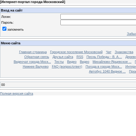
[
Интернет-портал города Московский
]
Вход на сайт
Логин:
Пароль:
запомнить
Забыл
Меню сайта
Главная страница
Городское поселение Московский
Чат
Знакомства
Обратная связь
Друзья сайта
RSS
Песнь Победы - В. А....
Дерев
Видеочат города Моск...
Тесты
Видео
Видео
Михайлово-Ярцевское ...
Нижнее Валуево
FAQ (вопрос/ответ)
Погода в городе Моск...
Интерн
Автобус 1040 Видное ...
Прои
00
Полная версия сайта