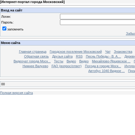
[
Интернет-портал города Московский
]
Вход на сайт
Логин:
Пароль:
запомнить
Забыл
Меню сайта
Главная страница
Городское поселение Московский
Чат
Знакомства
Обратная связь
Друзья сайта
RSS
Песнь Победы - В. А....
Дерев
Видеочат города Моск...
Тесты
Видео
Видео
Михайлово-Ярцевское ...
Нижнее Валуево
FAQ (вопрос/ответ)
Погода в городе Моск...
Интерн
Автобус 1040 Видное ...
Прои
00
Полная версия сайта