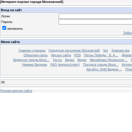
[
Интернет-портал города Московский
]
Вход на сайт
Логин:
Пароль:
запомнить
Забыл
Меню сайта
Главная страница
Городское поселение Московский
Чат
Знакомства
Обратная связь
Друзья сайта
RSS
Песнь Победы - В. А....
Дерев
Видеочат города Моск...
Тесты
Видео
Видео
Михайлово-Ярцевское ...
Нижнее Валуево
FAQ (вопрос/ответ)
Погода в городе Моск...
Интерн
Автобус 1040 Видное ...
Прои
00
Полная версия сайта