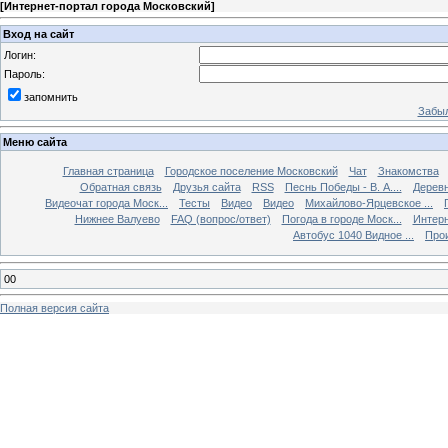
[
Интернет-портал города Московский
]
Вход на сайт
Логин:
Пароль:
запомнить
Забыл
Меню сайта
Главная страница
Городское поселение Московский
Чат
Знакомства
Обратная связь
Друзья сайта
RSS
Песнь Победы - В. А....
Дерев
Видеочат города Моск...
Тесты
Видео
Видео
Михайлово-Ярцевское ...
Нижнее Валуево
FAQ (вопрос/ответ)
Погода в городе Моск...
Интерн
Автобус 1040 Видное ...
Прои
00
Полная версия сайта