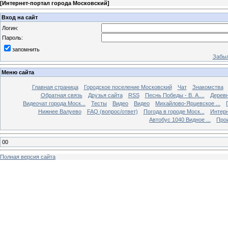
[
Интернет-портал города Московский
]
Вход на сайт
Логин:
Пароль:
запомнить
Забыл
Меню сайта
Главная страница
Городское поселение Московский
Чат
Знакомства
Обратная связь
Друзья сайта
RSS
Песнь Победы - В. А....
Дерев
Видеочат города Моск...
Тесты
Видео
Видео
Михайлово-Ярцевское ...
Нижнее Валуево
FAQ (вопрос/ответ)
Погода в городе Моск...
Интерн
Автобус 1040 Видное ...
Прои
00
Полная версия сайта