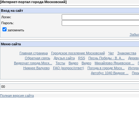
[
Интернет-портал города Московский
]
Вход на сайт
Логин:
Пароль:
запомнить
Забыл
Меню сайта
Главная страница
Городское поселение Московский
Чат
Знакомства
Обратная связь
Друзья сайта
RSS
Песнь Победы - В. А....
Дерев
Видеочат города Моск...
Тесты
Видео
Видео
Михайлово-Ярцевское ...
Нижнее Валуево
FAQ (вопрос/ответ)
Погода в городе Моск...
Интерн
Автобус 1040 Видное ...
Прои
00
Полная версия сайта