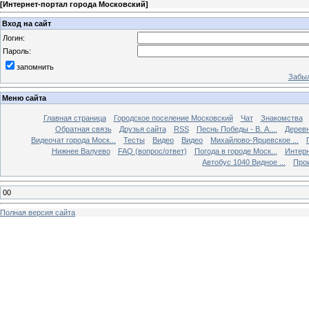
[
Интернет-портал города Московский
]
Вход на сайт
Логин:
Пароль:
запомнить
Забыл
Меню сайта
Главная страница
Городское поселение Московский
Чат
Знакомства
Обратная связь
Друзья сайта
RSS
Песнь Победы - В. А....
Дерев
Видеочат города Моск...
Тесты
Видео
Видео
Михайлово-Ярцевское ...
Нижнее Валуево
FAQ (вопрос/ответ)
Погода в городе Моск...
Интерн
Автобус 1040 Видное ...
Прои
00
Полная версия сайта