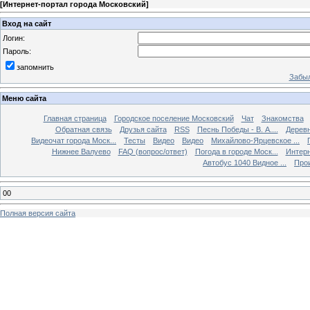
[
Интернет-портал города Московский
]
Вход на сайт
Логин:
Пароль:
запомнить
Забыл
Меню сайта
Главная страница
Городское поселение Московский
Чат
Знакомства
Обратная связь
Друзья сайта
RSS
Песнь Победы - В. А....
Дерев
Видеочат города Моск...
Тесты
Видео
Видео
Михайлово-Ярцевское ...
Нижнее Валуево
FAQ (вопрос/ответ)
Погода в городе Моск...
Интерн
Автобус 1040 Видное ...
Прои
00
Полная версия сайта