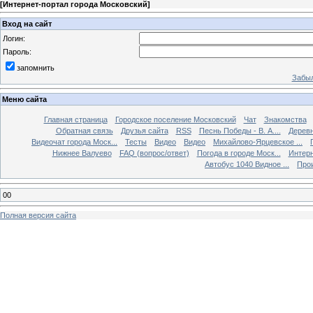
[
Интернет-портал города Московский
]
Вход на сайт
Логин:
Пароль:
запомнить
Забыл
Меню сайта
Главная страница
Городское поселение Московский
Чат
Знакомства
Обратная связь
Друзья сайта
RSS
Песнь Победы - В. А....
Дерев
Видеочат города Моск...
Тесты
Видео
Видео
Михайлово-Ярцевское ...
Нижнее Валуево
FAQ (вопрос/ответ)
Погода в городе Моск...
Интерн
Автобус 1040 Видное ...
Прои
00
Полная версия сайта