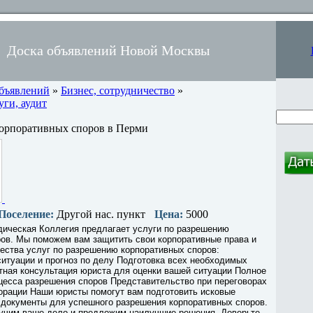
Доска объявлений Новой Москвы
объявлений
»
Бизнес, сотрудничество
»
ги, аудит
корпоративных споров в Перми
Поселение:
Другой нас. пункт
Цена:
5000
ическая Коллегия предлагает услуги по разрешению
ров. Мы поможем вам защитить свои корпоративные права и
ества услуг по разрешению корпоративных споров:
итуации и прогноз по делу Подготовка всех необходимых
тная консультация юриста для оценки вашей ситуации Полное
цесса разрешения споров Представительство при переговорах
орации Наши юристы помогут вам подготовить исковые
 документы для успешного разрешения корпоративных споров.
учим ваше дело и предложим наилучшие решения. Доверьте