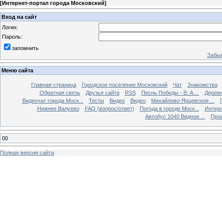
[
Интернет-портал города Московский
]
Вход на сайт
Логин:
Пароль:
запомнить
Забыл
Меню сайта
Главная страница
Городское поселение Московский
Чат
Знакомства
Обратная связь
Друзья сайта
RSS
Песнь Победы - В. А....
Дерев
Видеочат города Моск...
Тесты
Видео
Видео
Михайлово-Ярцевское ...
Нижнее Валуево
FAQ (вопрос/ответ)
Погода в городе Моск...
Интерн
Автобус 1040 Видное ...
Прои
00
Полная версия сайта