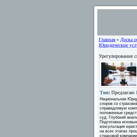
Главная
»
Доска 
Юридические услу
Урегулирование с
Тип:
Предлагаю
Национальная Юрид
споров со страхово
справедливую комп
положенные средст
суд: Глубокий анал
Подготовка исковы
консультация юрист
на всех этапах про
страховой компании