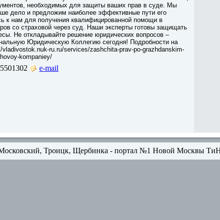
кументов, необходимых для защиты ваших прав в суде. Мы
аше дело и предложим наиболее эффективные пути его
сь к нам для получения квалифицированной помощи в
ров со страховой через суд. Наши эксперты готовы защищать
есы. Не откладывайте решение юридических вопросов –
ональную Юридическую Коллегию сегодня! Подробности на
/vladivostok.nuk-ru.ru/services/zashchita-prav-po-grazhdanskim-
khovoy-kompaniey/
5501302
e-mail
Московский, Троицк, Щербинка - портал №1 Новой Москвы Ти