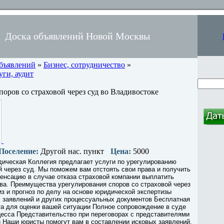
Доска объявлений Новой Москвы
объявлений
»
Бизнес, сотрудничество
»
ги, аудит
поров со страховой через суд во Владивостоке
Поселение:
Другой нас. пункт
Цена:
5000
ическая Коллегия предлагает услуги по урегулированию
й через суд. Мы поможем вам отстоять свои права и получить
енсацию в случае отказа страховой компании выплатить
ва. Преимущества урегулирования споров со страховой через
из и прогноз по делу на основе юридической экспертизы
х заявлений и других процессуальных документов Бесплатная
а для оценки вашей ситуации Полное сопровождение в суде
цесса Представительство при переговорах с представителями
 Наши юристы помогут вам в составлении исковых заявлений,