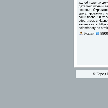
жалоб и других до
детально изучим в
решения. Обратите
урегулировании спо
ваши права и интер
обратитесь в Наци
нашем сайте: https:/
delam/spory-so-stra
Роман
8800
© Город 