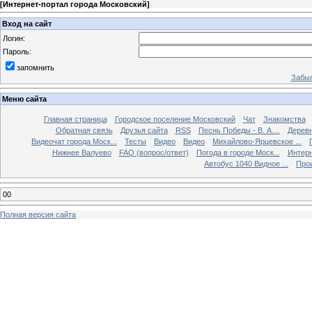
[
Интернет-портал города Московский
]
Вход на сайт
Логин:
Пароль:
запомнить
Забыл
Меню сайта
Главная страница
Городское поселение Московский
Чат
Знакомства
Обратная связь
Друзья сайта
RSS
Песнь Победы - В. А....
Дерев
Видеочат города Моск...
Тесты
Видео
Видео
Михайлово-Ярцевское ...
Нижнее Валуево
FAQ (вопрос/ответ)
Погода в городе Моск...
Интерн
Автобус 1040 Видное ...
Прои
00
Полная версия сайта