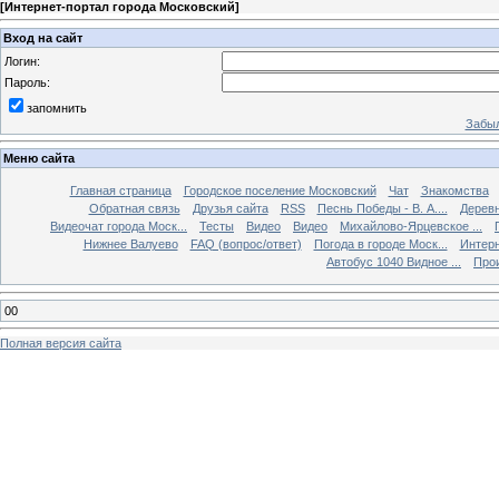
[
Интернет-портал города Московский
]
Вход на сайт
Логин:
Пароль:
запомнить
Забыл
Меню сайта
Главная страница
Городское поселение Московский
Чат
Знакомства
Обратная связь
Друзья сайта
RSS
Песнь Победы - В. А....
Дерев
Видеочат города Моск...
Тесты
Видео
Видео
Михайлово-Ярцевское ...
Нижнее Валуево
FAQ (вопрос/ответ)
Погода в городе Моск...
Интерн
Автобус 1040 Видное ...
Прои
00
Полная версия сайта