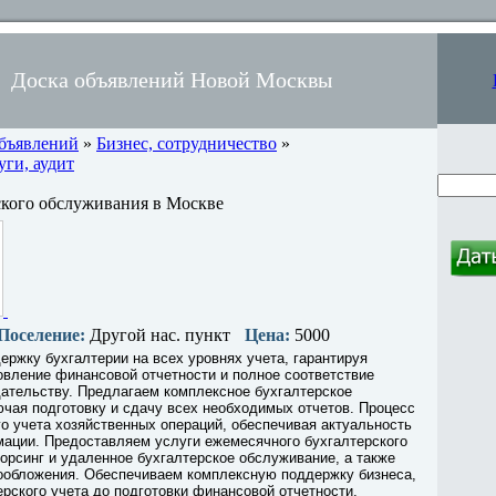
Доска объявлений Новой Москвы
объявлений
»
Бизнес, сотрудничество
»
ги, аудит
ского обслуживания в Москве
Поселение:
Другой нас. пункт
Цена:
5000
ржку бухгалтерии на всех уровнях учета, гарантируя
вление финансовой отчетности и полное соответствие
ательству. Предлагаем комплексное бухгалтерское
чая подготовку и сдачу всех необходимых отчетов. Процесс
го учета хозяйственных операций, обеспечивая актуальность
ации. Предоставляем услуги ежемесячного бухгалтерского
орсинг и удаленное бухгалтерское обслуживание, а также
ообложения. Обеспечиваем комплексную поддержку бизнеса,
ерского учета до подготовки финансовой отчетности,