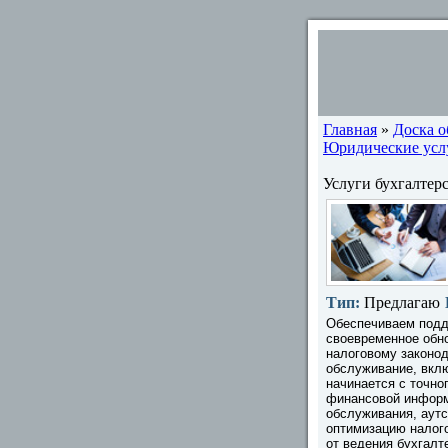
Главная
»
Доска 
Юридические услу
Услуги бухгалтер
Тип:
Предлагаю
Обеспечиваем подде
своевременное обно
налоговому законод
обслуживание, вклю
начинается с точно
финансовой информ
обслуживания, аутс
оптимизацию налог
от ведения бухгалт