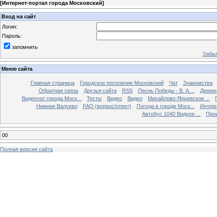
[
Интернет-портал города Московский
]
Вход на сайт
Логин:
Пароль:
запомнить
Забыл
Меню сайта
Главная страница
Городское поселение Московский
Чат
Знакомства
Обратная связь
Друзья сайта
RSS
Песнь Победы - В. А....
Дерев
Видеочат города Моск...
Тесты
Видео
Видео
Михайлово-Ярцевское ...
Нижнее Валуево
FAQ (вопрос/ответ)
Погода в городе Моск...
Интерн
Автобус 1040 Видное ...
Прои
00
Полная версия сайта