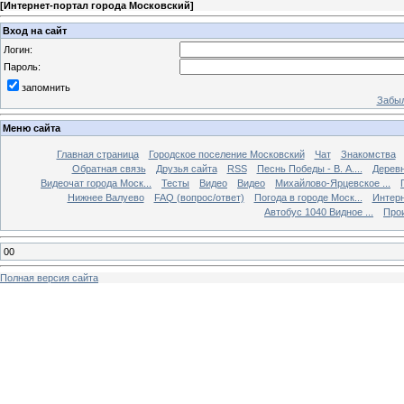
[
Интернет-портал города Московский
]
Вход на сайт
Логин:
Пароль:
запомнить
Забыл
Меню сайта
Главная страница
Городское поселение Московский
Чат
Знакомства
Обратная связь
Друзья сайта
RSS
Песнь Победы - В. А....
Дерев
Видеочат города Моск...
Тесты
Видео
Видео
Михайлово-Ярцевское ...
Нижнее Валуево
FAQ (вопрос/ответ)
Погода в городе Моск...
Интерн
Автобус 1040 Видное ...
Прои
00
Полная версия сайта