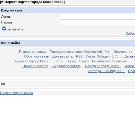
[
Интернет-портал города Московский
]
Вход на сайт
Логин:
Пароль:
запомнить
Забыл
Меню сайта
Главная страница
Городское поселение Московский
Чат
Знакомства
Обратная связь
Друзья сайта
RSS
Песнь Победы - В. А....
Дерев
Видеочат города Моск...
Тесты
Видео
Видео
Михайлово-Ярцевское ...
Нижнее Валуево
FAQ (вопрос/ответ)
Погода в городе Моск...
Интерн
Автобус 1040 Видное ...
Прои
00
Полная версия сайта