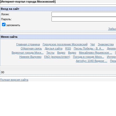
[
Интернет-портал города Московский
]
Вход на сайт
Логин:
Пароль:
запомнить
Забыл
Меню сайта
Главная страница
Городское поселение Московский
Чат
Знакомства
Обратная связь
Друзья сайта
RSS
Песнь Победы - В. А....
Дерев
Видеочат города Моск...
Тесты
Видео
Видео
Михайлово-Ярцевское ...
Нижнее Валуево
FAQ (вопрос/ответ)
Погода в городе Моск...
Интерн
Автобус 1040 Видное ...
Прои
00
Полная версия сайта