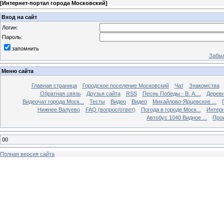
[
Интернет-портал города Московский
]
Вход на сайт
Логин:
Пароль:
запомнить
Забыл
Меню сайта
Главная страница
Городское поселение Московский
Чат
Знакомства
Обратная связь
Друзья сайта
RSS
Песнь Победы - В. А....
Дерев
Видеочат города Моск...
Тесты
Видео
Видео
Михайлово-Ярцевское ...
Нижнее Валуево
FAQ (вопрос/ответ)
Погода в городе Моск...
Интерн
Автобус 1040 Видное ...
Прои
00
Полная версия сайта