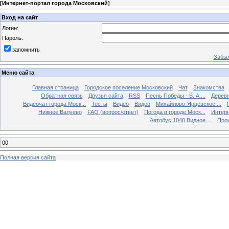
[
Интернет-портал города Московский
]
Вход на сайт
Логин:
Пароль:
запомнить
Забыл
Меню сайта
Главная страница
Городское поселение Московский
Чат
Знакомства
Обратная связь
Друзья сайта
RSS
Песнь Победы - В. А....
Дерев
Видеочат города Моск...
Тесты
Видео
Видео
Михайлово-Ярцевское ...
Нижнее Валуево
FAQ (вопрос/ответ)
Погода в городе Моск...
Интерн
Автобус 1040 Видное ...
Прои
00
Полная версия сайта