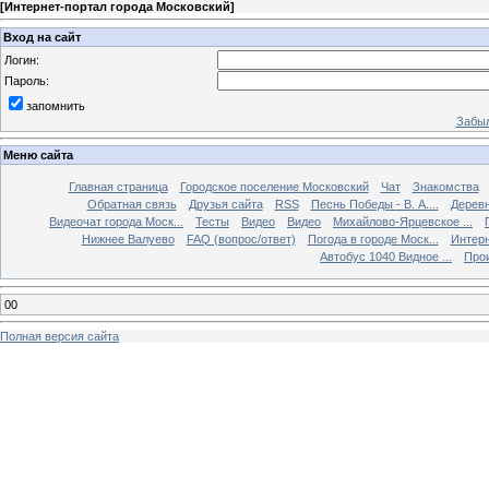
[
Интернет-портал города Московский
]
Вход на сайт
Логин:
Пароль:
запомнить
Забыл
Меню сайта
Главная страница
Городское поселение Московский
Чат
Знакомства
Обратная связь
Друзья сайта
RSS
Песнь Победы - В. А....
Дерев
Видеочат города Моск...
Тесты
Видео
Видео
Михайлово-Ярцевское ...
Нижнее Валуево
FAQ (вопрос/ответ)
Погода в городе Моск...
Интерн
Автобус 1040 Видное ...
Прои
00
Полная версия сайта