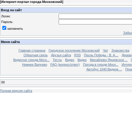
[
Интернет-портал города Московский
]
Вход на сайт
Логин:
Пароль:
запомнить
Забыл
Меню сайта
Главная страница
Городское поселение Московский
Чат
Знакомства
Обратная связь
Друзья сайта
RSS
Песнь Победы - В. А....
Дерев
Видеочат города Моск...
Тесты
Видео
Видео
Михайлово-Ярцевское ...
Нижнее Валуево
FAQ (вопрос/ответ)
Погода в городе Моск...
Интерн
Автобус 1040 Видное ...
Прои
00
Полная версия сайта