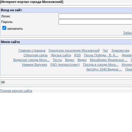
[
Интернет-портал города Московский
]
Вход на сайт
Логин:
Пароль:
запомнить
Забыл
Меню сайта
Главная страница
Городское поселение Московский
Чат
Знакомства
Обратная связь
Друзья сайта
RSS
Песнь Победы - В. А....
Дерев
Видеочат города Моск...
Тесты
Видео
Видео
Михайлово-Ярцевское ...
Нижнее Валуево
FAQ (вопрос/ответ)
Погода в городе Моск...
Интерн
Автобус 1040 Видное ...
Прои
00
Полная версия сайта