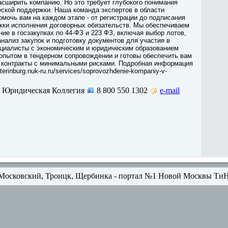
асширить компанию. Но это требует глубокого понимания
ской поддержки. Наша команда экспертов в области
помочь вам на каждом этапе - от регистрации до подписания
жки исполнения договорных обязательств. Мы обеспечиваем
ие в госзакупках по 44-ФЗ и 223 ФЗ, включая выбор лотов,
ализ закупок и подготовку документов для участия в
ециалисты с экономическим и юридическим образованием
опытом в тендерном сопровождении и готовы обеспечить вам
 контракты с минимальными рисками. Подробная информация
aterinburg.nuk-ru.ru/services/soprovozhdenie-kompaniy-v-
 Юридическая Коллегия
8 800 550 1302
e-mail
Московский, Троицк, Щербинка - портал №1 Новой Москвы Ти