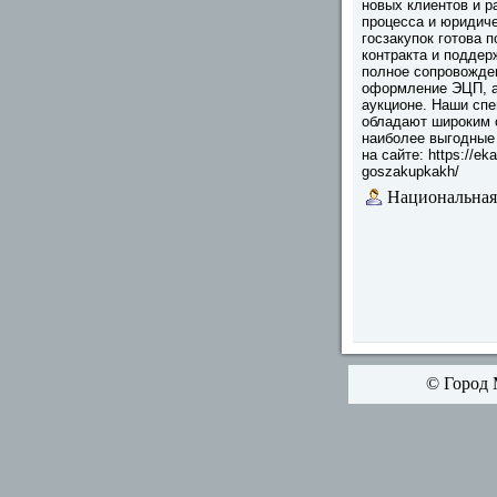
новых клиентов и р
процесса и юридиче
госзакупок готова 
контракта и поддер
полное сопровожден
оформление ЭЦП, ан
аукционе. Наши сп
обладают широким 
наиболее выгодные
на сайте: https://ek
goszakupkakh/
Национальная
© Город 