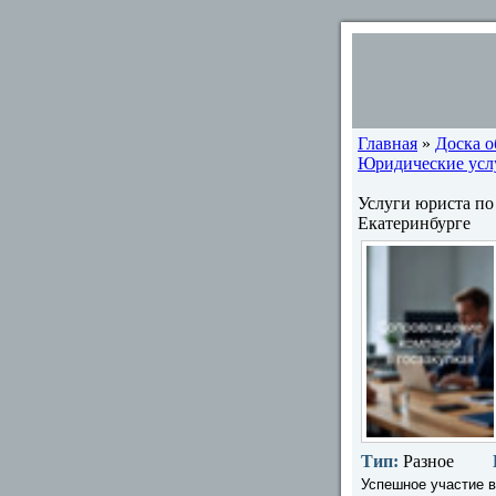
Главная
»
Доска 
Юридические услу
Услуги юриста по
Екатеринбурге
Тип:
Разное
Успешное участие в