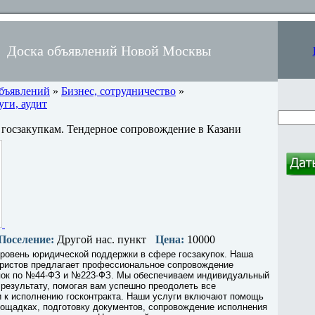
Доска объявлений Новой Москвы
объявлений
»
Бизнес, сотрудничество
»
ги, аудит
 госзакупкам. Тендерное сопровождение в Казани
Поселение:
Другой нас. пункт
Цена:
10000
уровень юридической поддержки в сфере госзакупок. Наша
ристов предлагает профессиональное сопровождение
упок по №44-ФЗ и №223-ФЗ. Мы обеспечиваем индивидуальный
 результату, помогая вам успешно преодолеть все
и к исполнению госконтракта. Наши услуги включают помощь
лощадках, подготовку документов, сопровождение исполнения