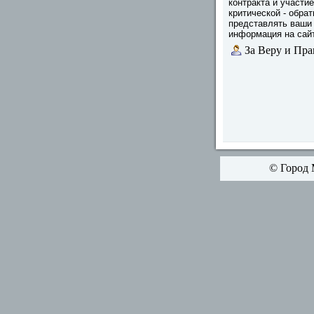
контракта и участие
критической - обра
представлять ваши 
информация на сайт
За Веру и Пра
© Город 