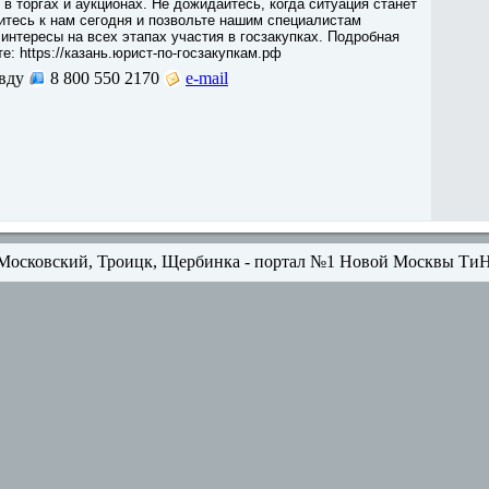
 в торгах и аукционах. Не дожидайтесь, когда ситуация станет
титесь к нам сегодня и позвольте нашим специалистам
интересы на всех этапах участия в госзакупках. Подробная
е: https://казань.юрист-по-госзакупкам.рф
вду
8 800 550 2170
e-mail
Московский, Троицк, Щербинка - портал №1 Новой Москвы Ти