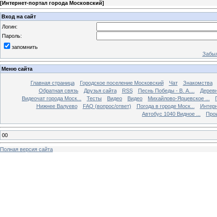
[
Интернет-портал города Московский
]
Вход на сайт
Логин:
Пароль:
запомнить
Забыл
Меню сайта
Главная страница
Городское поселение Московский
Чат
Знакомства
Обратная связь
Друзья сайта
RSS
Песнь Победы - В. А....
Дерев
Видеочат города Моск...
Тесты
Видео
Видео
Михайлово-Ярцевское ...
Нижнее Валуево
FAQ (вопрос/ответ)
Погода в городе Моск...
Интерн
Автобус 1040 Видное ...
Прои
00
Полная версия сайта