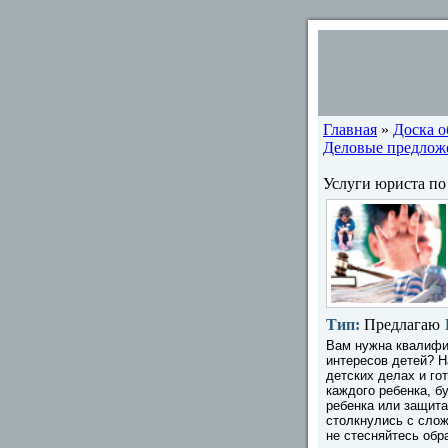
Главная
»
Доска 
Деловые предлож
Услуги юриста по
Тип:
Предлагаю
Вам нужна квалифи
интересов детей? Н
детских делах и го
каждого ребенка, б
ребенка или защита
столкнулись с слож
не стесняйтесь обр