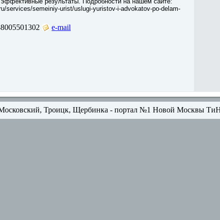
 эффективные результаты. Подробности на нашем сайте:
ru/services/semeiniy-urist/uslugi-yuristov-i-advokatov-po-delam-
88005501302
e-mail
Московский, Троицк, Щербинка - портал №1 Новой Москвы Ти