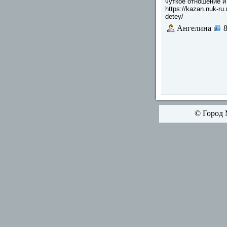
чуткое отношение и
https://kazan.nuk-ru.
detey/
Ангелина
© Город 