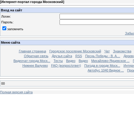
[
Интернет-портал города Московский
]
Вход на сайт
Логин:
Пароль:
запомнить
Забыл
Меню сайта
Главная страница
Городское поселение Московский
Чат
Знакомства
Обратная связь
Друзья сайта
RSS
Песнь Победы - В. А....
Дерев
Видеочат города Моск...
Тесты
Видео
Видео
Михайлово-Ярцевское ...
Нижнее Валуево
FAQ (вопрос/ответ)
Погода в городе Моск...
Интерн
Автобус 1040 Видное ...
Прои
00
Полная версия сайта