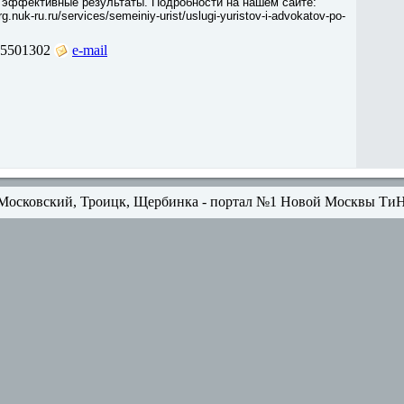
 эффективные результаты. Подробности на нашем сайте:
rg.nuk-ru.ru/services/semeiniy-urist/uslugi-yuristov-i-advokatov-po-
5501302
e-mail
Московский, Троицк, Щербинка - портал №1 Новой Москвы Ти