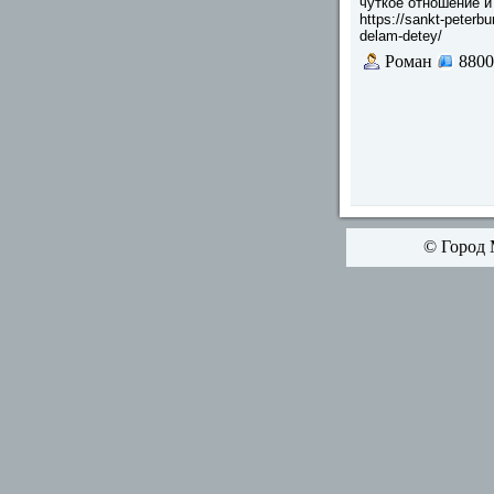
чуткое отношение и
https://sankt-peterbu
delam-detey/
Роман
8800
© Город 