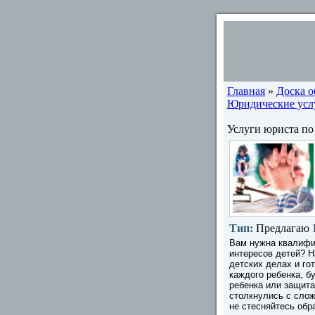
Главная
»
Доска 
Юридические услу
Услуги юриста по
Тип:
Предлагаю
Вам нужна квалифи
интересов детей? Н
детских делах и го
каждого ребенка, б
ребенка или защита
столкнулись с слож
не стесняйтесь обр