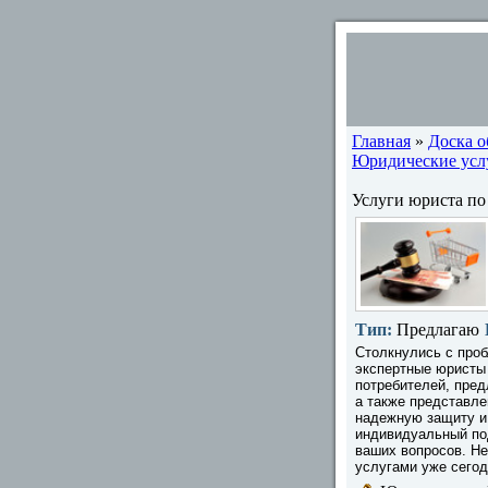
Главная
»
Доска 
Юридические услу
Услуги юриста по
Тип:
Предлагаю
Столкнулись с проб
экспертные юристы
потребителей, пред
а также представле
надежную защиту и
индивидуальный под
ваших вопросов. Не
услугами уже сегод