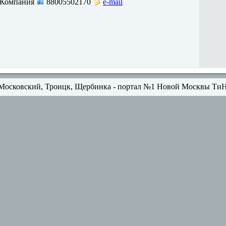
 Компания
88005502170
e-mail
Московский, Троицк, Щербинка - портал №1 Новой Москвы Ти