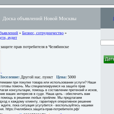
Доска объявлений Новой Москвы
объявлений
»
Бизнес, сотрудничество
»
ги, аудит
 защите прав потребителя в Челябинске
Поселение:
Другой нас. пункт
Цена:
5000
лемами при покупке товара или использовании услуги? Наши
 готовы помочь. Мы специализируемся на защите прав
лагая консультации, помощь в составлении претензий и исков,
ние ваших интересов в суде. Наша цель - обеспечить вам
 помощь в решении любых проблем. Мы предлагаем
ход к каждому клиенту, гарантируя оперативное решение
 ждите, пока ситуация усугубится - воспользуйтесь нашими
ня. https://челябинск.защита-прав-потребителя.рф/