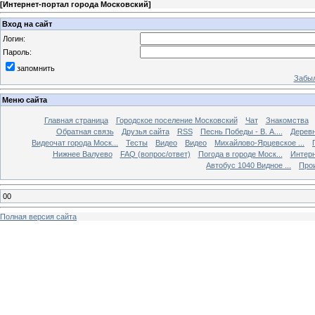
[
Интернет-портал города Московский
]
Вход на сайт
Логин:
Пароль:
запомнить
Забыл
Меню сайта
Главная страница
Городское поселение Московский
Чат
Знакомства
Обратная связь
Друзья сайта
RSS
Песнь Победы - В. А....
Дерев
Видеочат города Моск...
Тесты
Видео
Видео
Михайлово-Ярцевское ...
Нижнее Валуево
FAQ (вопрос/ответ)
Погода в городе Моск...
Интерн
Автобус 1040 Видное ...
Прои
00
Полная версия сайта