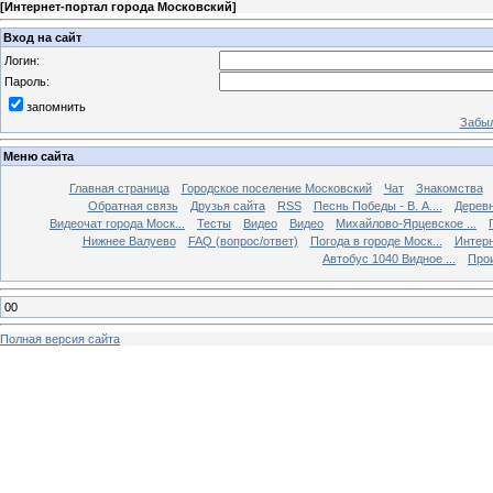
[
Интернет-портал города Московский
]
Вход на сайт
Логин:
Пароль:
запомнить
Забыл
Меню сайта
Главная страница
Городское поселение Московский
Чат
Знакомства
Обратная связь
Друзья сайта
RSS
Песнь Победы - В. А....
Дерев
Видеочат города Моск...
Тесты
Видео
Видео
Михайлово-Ярцевское ...
Нижнее Валуево
FAQ (вопрос/ответ)
Погода в городе Моск...
Интерн
Автобус 1040 Видное ...
Прои
00
Полная версия сайта