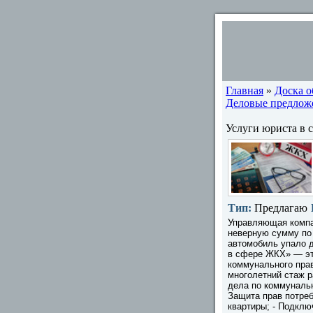
Главная
»
Доска 
Деловые предлож
Услуги юриста в
Тип:
Предлагаю
Управляющая компа
неверную сумму по
автомобиль упало 
в сфере ЖКХ» — эт
коммунального пра
многолетний стаж 
дела по коммуналь
Защита прав потреб
квартиры; - Подклю