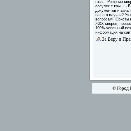
газа; - Решение сп
сосулек с крыш; - 
документов и заявл
вашего случая? Узн
вопросам! Юристы 
ЖКХ споров, прево
100% успешный исх
информация на сайт
За Веру и Пра
© Город 