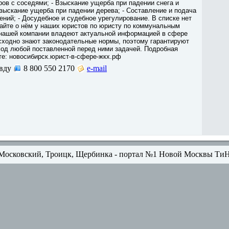
оров с соседями; - Взыскание ущерба при падении снега и
Взыскание ущерба при падении дерева; - Составление и подача
ений; - Досудебное и судебное урегулирование. В списке нет
айте о нём у наших юристов по юристу по коммунальным
нашей компании владеют актуальной информацией в сфере
сходно знают законодательные нормы, поэтому гарантируют
од любой поставленной перед ними задачей. Подробная
е: новосибирск.юрист-в-сфере-жкх.рф
вду
8 800 550 2170
e-mail
Московский, Троицк, Щербинка - портал №1 Новой Москвы Ти