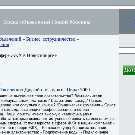
Доска объявлений Новой Москвы
объявлений
»
Бизнес, сотрудничество
»
ения
 сфере ЖКХ в Новосибирске
Поселение:
Другой нас. пункт
Цена:
5000
ния не выполняет свои обязательства? Вам насчитали
 коммунальным платежам? Вас затопил сосед? На ваш
дерево или сосулька с крыши? Юридическая компания «Юрист
о команда настоящих профессионалов в сфере
ва. Наши юристы имеют высокую квалификацию и
работы, которые позволяет им успешно решать самые сложные
ным спорам. Услуги юриста в сфере ЖКХ в нашей компании: -
ителя в сфере ЖКХ; - Взыскание ущерба при затоплении
чение электричества; - Подключение воды; - Подключение