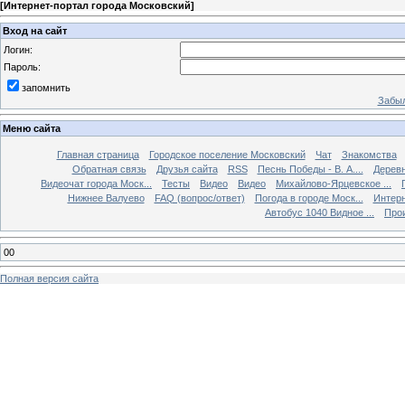
[
Интернет-портал города Московский
]
Вход на сайт
Логин:
Пароль:
запомнить
Забыл
Меню сайта
Главная страница
Городское поселение Московский
Чат
Знакомства
Обратная связь
Друзья сайта
RSS
Песнь Победы - В. А....
Дерев
Видеочат города Моск...
Тесты
Видео
Видео
Михайлово-Ярцевское ...
Нижнее Валуево
FAQ (вопрос/ответ)
Погода в городе Моск...
Интерн
Автобус 1040 Видное ...
Прои
00
Полная версия сайта