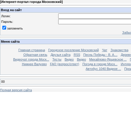
[
Интернет-портал города Московский
]
Вход на сайт
Логин:
Пароль:
запомнить
Забыл
Меню сайта
Главная страница
Городское поселение Московский
Чат
Знакомства
Обратная связь
Друзья сайта
RSS
Песнь Победы - В. А....
Дерев
Видеочат города Моск...
Тесты
Видео
Видео
Михайлово-Ярцевское ...
Нижнее Валуево
FAQ (вопрос/ответ)
Погода в городе Моск...
Интерн
Автобус 1040 Видное ...
Прои
00
Полная версия сайта